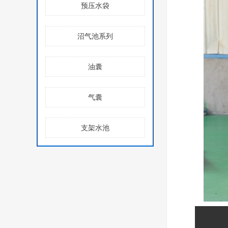
预压水袋
沼气池系列
油囊
气囊
支架水池