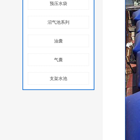
预压水袋
沼气池系列
油囊
气囊
支架水池