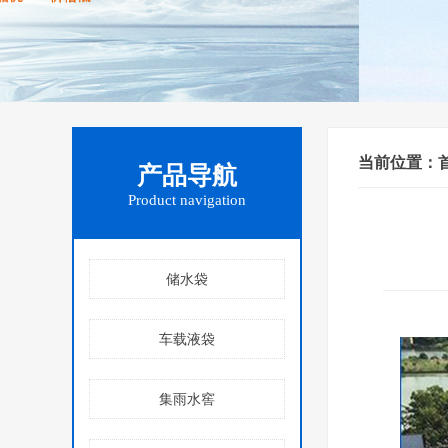
当前位置：
产品导航
Product navigation
储水袋
车载液袋
集雨水窖