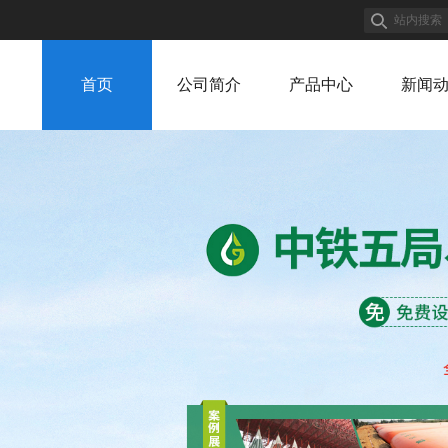
首页
公司简介
产品中心
新闻
公司简介
产品中心
新闻