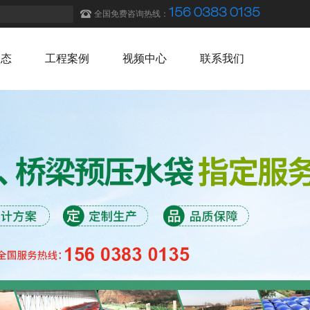
156 0383 0135
全国免费咨询热线：
动态
工程案例
视频中心
联系我们
动态
工程案例
视频中心
联系我们