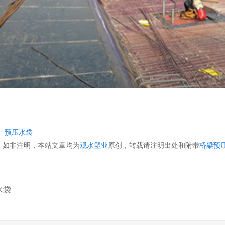
：
预压水袋
：
如非注明，本站文章均为
观水塑业
原创，转载请注明出处和附带
桥梁预
水袋