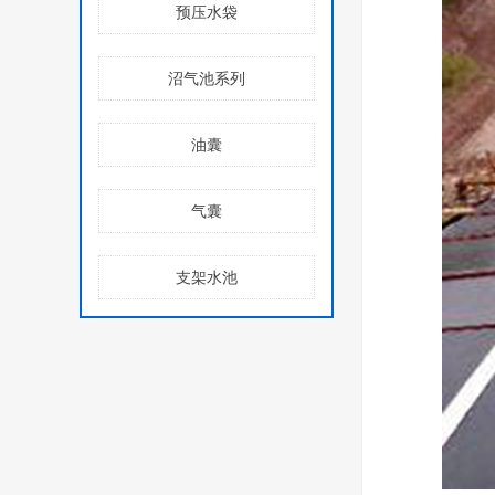
预压水袋
沼气池系列
油囊
气囊
支架水池